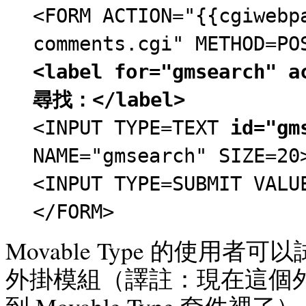
<FORM ACTION="{{cgiwebp
comments.cgi" METHOD=PO
<label for="gmsearch" a
尋找：</label>
<INPUT TYPE=TEXT
id="gm
NAME="gmsearch" SIZE=20
<INPUT TYPE=SUBMIT VAL
</FORM>
Movable Type 的使用者可
外掛模組（譯註：現在這個