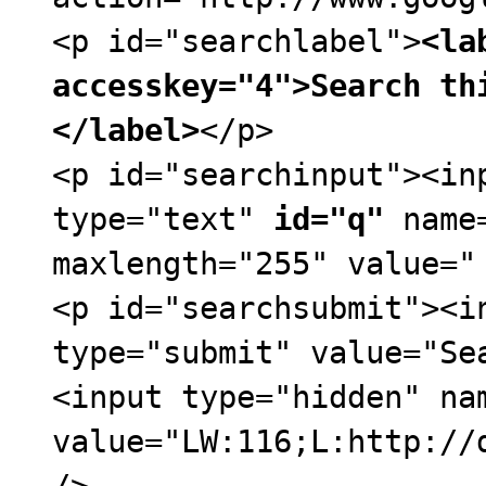
<p id="searchlabel">
<la
accesskey="4">Search th
</label>
</p>
<p id="searchinput"><in
type="text"
id="q"
name=
maxlength="255" value="
<p id="searchsubmit"><i
type="submit" value="Se
<input type="hidden" na
value="LW:116;L:http://