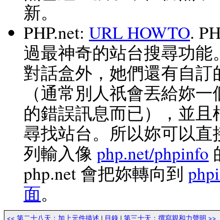
新。
PHP.net
:
URL HOWTO
. 
過最神奇的站台搜尋功能
對話盒外，她們還有自訂的 
（通常別人祇會丟給妳一
的錯誤訊息而已），並且
尋找站台。所以妳可以直
列輸入像
php.net/phpinfo
php.net 會把妳轉向到
ph
面
。
<< 第二十八天：加上元件描述
|
目錄
|
第三十天：撰寫親和力聲明 >>