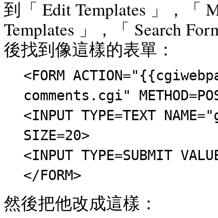
到「 Edit Templates 」，「 Mi
Templates 」，「 Search Fo
後找到像這樣的表單：
<FORM ACTION="{{cgiwebp
comments.cgi" METHOD=PO
<INPUT TYPE=TEXT NAME="
SIZE=20>
<INPUT TYPE=SUBMIT VALU
</FORM>
然後把他改成這樣：